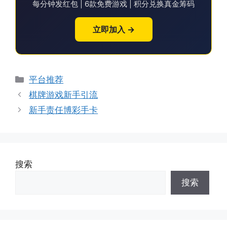
每分钟发红包 | 6款免费游戏 | 积分兑换真金筹码
立即加入 →
Categories
平台推荐
棋牌游戏新手引流
新手责任博彩手卡
搜索
搜索