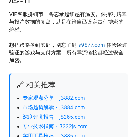
VIP客服拼细节，备忘录越细越有温度。保持对赔率
与投注数据的复盘，就是在给自己设定责任博彩的
护栏。
想把策略落到实处，别忘了到
s9877.com
体验经过
验证的游戏与支付方案，所有导流链接都经过安全
加密。
🔗 相关推荐
专家观点分享 - j3882.com
市场趋势解读 - j3884.com
深度评测报告 - j8265.com
专业技术指南 - 3222js.com
实用工具推荐 - j3885.com