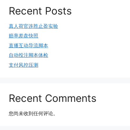
Recent Posts
真人荷官连胜止盈实验
赔率差盘快照
直播互动导流脚本
自动投注脚本体检
支付风控压测
Recent Comments
您尚未收到任何评论。