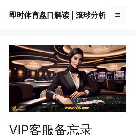
Skip
to
即时体育盘口解读 | 滚球分析
Menu
content
VIP客服备忘录