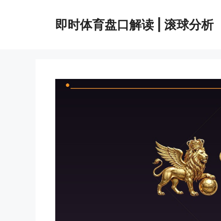
Skip
to
即时体育盘口解读 | 滚球分析
content