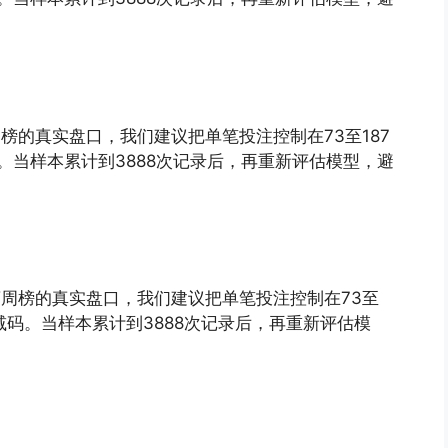
周榜的真实盘口，我们建议把单笔投注控制在73至187
。当样本累计到3888次记录后，再重新评估模型，避
商周榜的真实盘口，我们建议把单笔投注控制在73至
加减码。当样本累计到3888次记录后，再重新评估模