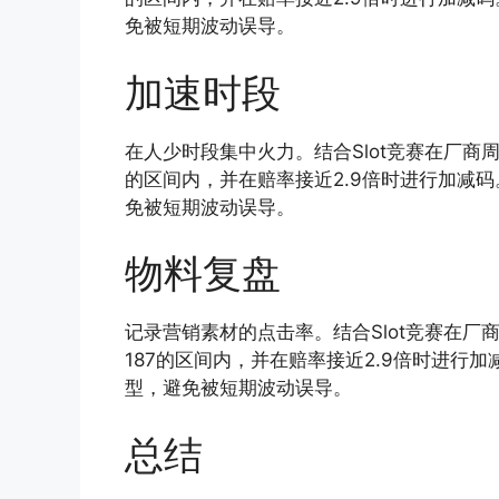
免被短期波动误导。
加速时段
在人少时段集中火力。结合Slot竞赛在厂商
的区间内，并在赔率接近2.9倍时进行加减码
免被短期波动误导。
物料复盘
记录营销素材的点击率。结合Slot竞赛在厂
187的区间内，并在赔率接近2.9倍时进行
型，避免被短期波动误导。
总结