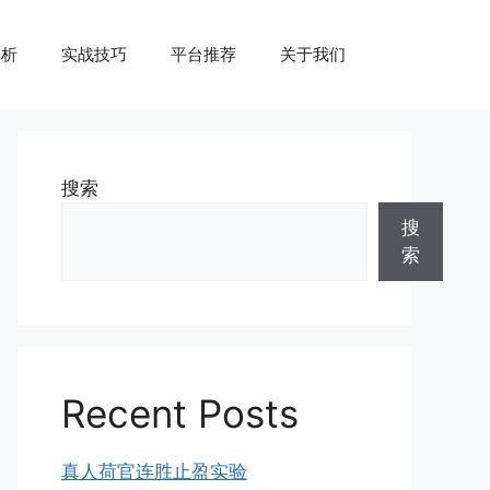
分析
实战技巧
平台推荐
关于我们
搜索
搜
索
Recent Posts
真人荷官连胜止盈实验