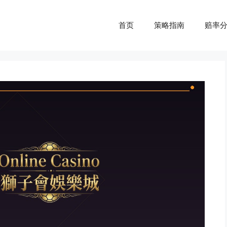
首页
策略指南
赔率