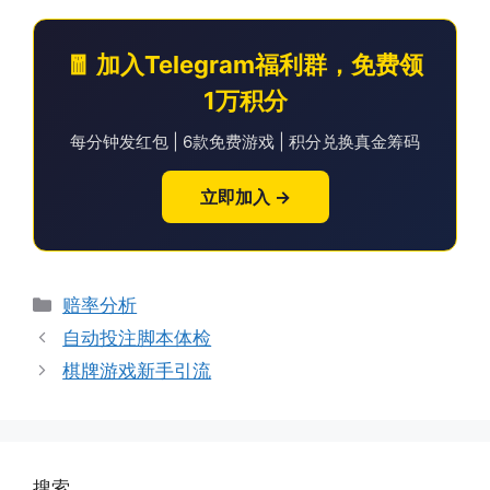
🧧 加入Telegram福利群，免费领
1万积分
每分钟发红包 | 6款免费游戏 | 积分兑换真金筹码
立即加入 →
Categories
赔率分析
自动投注脚本体检
棋牌游戏新手引流
搜索