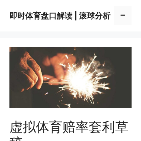
Skip
to
即时体育盘口解读 | 滚球分析
Menu
content
虚拟体育赔率套利草