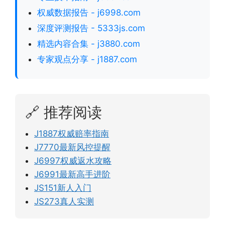
权威数据报告 - j6998.com
深度评测报告 - 5333js.com
精选内容合集 - j3880.com
专家观点分享 - j1887.com
🔗 推荐阅读
J1887权威赔率指南
J7770最新风控提醒
J6997权威返水攻略
J6991最新高手进阶
JS151新人入门
JS273真人实测