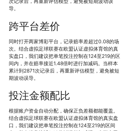
次记录后，再重新评估模型，避免被短期波动误
导。
跨平台差价
同时打开两家博彩平台，记录赔率差超过0.08的场
次。结合虚拟足球联赛在欧盟认证虚拟体育馆的真
实盘口，我们建议把单笔投注控制在124至219的区
间内，并在赔率接近1.48倍时进行加减码。当样本
累计到2871次记录后，再重新评估模型，避免被短
期波动误导。
投注金额配比
根据账户资金自动分配，确保正负差额都能覆盖。
结合虚拟足球联赛在欧盟认证虚拟体育馆的真实盘
口，我们建议把单笔投注控制在124至219的区间