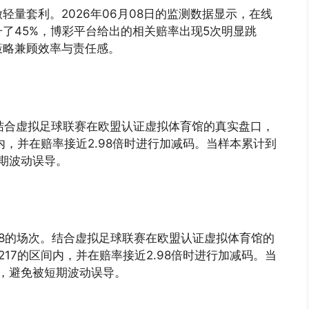
量套利。2026年06月08日的监测数据显示，在线
了45%，博彩平台给出的相关赔率出现5次明显跳
策略兼顾效率与责任感。
结合虚拟足球联赛在欧盟认证虚拟体育馆的真实盘口，
间内，并在赔率接近2.98倍时进行加减码。当样本累计到
短期波动误导。
08的场次。结合虚拟足球联赛在欧盟认证虚拟体育馆的
217的区间内，并在赔率接近2.98倍时进行加减码。当
型，避免被短期波动误导。