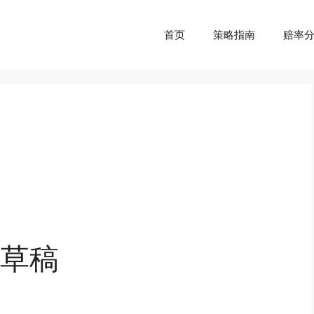
首页
策略指南
赔率
草稿