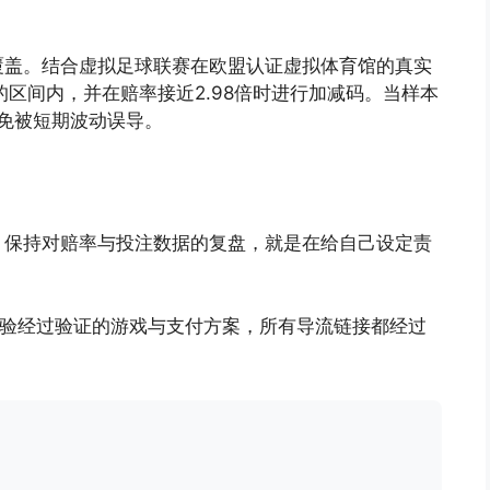
覆盖。结合虚拟足球联赛在欧盟认证虚拟体育馆的真实
7的区间内，并在赔率接近2.98倍时进行加减码。当样本
避免被短期波动误导。
。保持对赔率与投注数据的复盘，就是在给自己设定责
验经过验证的游戏与支付方案，所有导流链接都经过