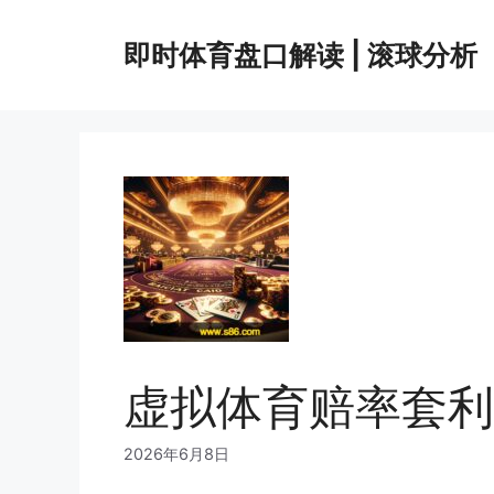
Skip
to
即时体育盘口解读 | 滚球分析
content
虚拟体育赔率套利
2026年6月8日