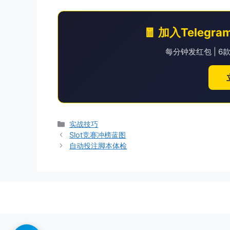
🧧 加入Tele
每分钟发红包 | 6
Categories
实战技巧
Slot竞赛冲榜蓝图
自动投注脚本体检