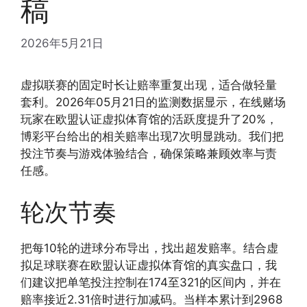
稿
2026年5月21日
虚拟联赛的固定时长让赔率重复出现，适合做轻量
套利。2026年05月21日的监测数据显示，在线赌场
玩家在欧盟认证虚拟体育馆的活跃度提升了20%，
博彩平台给出的相关赔率出现7次明显跳动。我们把
投注节奏与游戏体验结合，确保策略兼顾效率与责
任感。
轮次节奏
把每10轮的进球分布导出，找出超发赔率。结合虚
拟足球联赛在欧盟认证虚拟体育馆的真实盘口，我
们建议把单笔投注控制在174至321的区间内，并在
赔率接近2.31倍时进行加减码。当样本累计到2968