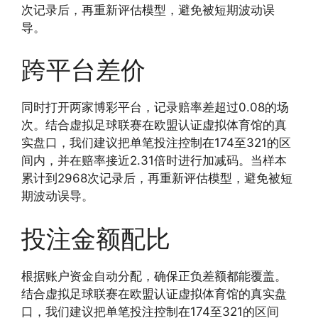
次记录后，再重新评估模型，避免被短期波动误
导。
跨平台差价
同时打开两家博彩平台，记录赔率差超过0.08的场
次。结合虚拟足球联赛在欧盟认证虚拟体育馆的真
实盘口，我们建议把单笔投注控制在174至321的区
间内，并在赔率接近2.31倍时进行加减码。当样本
累计到2968次记录后，再重新评估模型，避免被短
期波动误导。
投注金额配比
根据账户资金自动分配，确保正负差额都能覆盖。
结合虚拟足球联赛在欧盟认证虚拟体育馆的真实盘
口，我们建议把单笔投注控制在174至321的区间