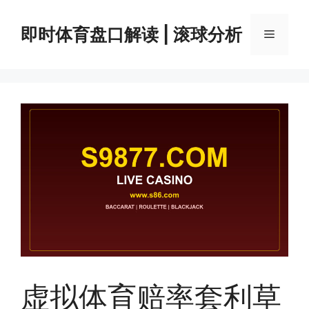
Skip
to
即时体育盘口解读 | 滚球分析
Menu
content
虚拟体育赔率套利草