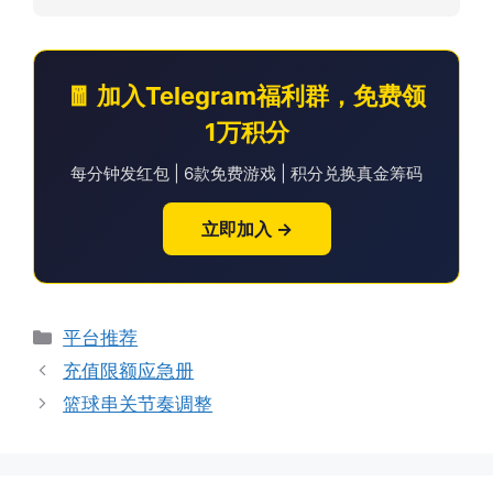
🧧 加入Telegram福利群，免费领
1万积分
每分钟发红包 | 6款免费游戏 | 积分兑换真金筹码
立即加入 →
Categories
平台推荐
充值限额应急册
篮球串关节奏调整