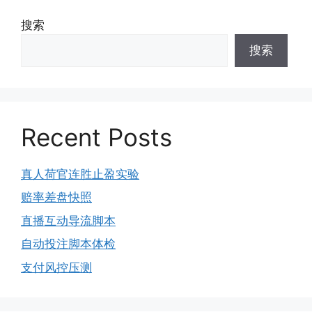
搜索
搜索
Recent Posts
真人荷官连胜止盈实验
赔率差盘快照
直播互动导流脚本
自动投注脚本体检
支付风控压测