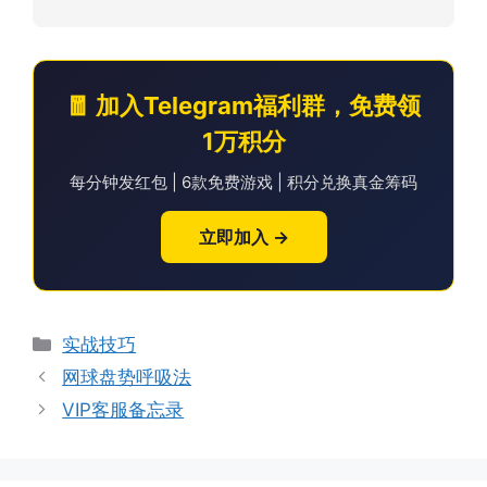
🧧 加入Telegram福利群，免费领
1万积分
每分钟发红包 | 6款免费游戏 | 积分兑换真金筹码
立即加入 →
Categories
实战技巧
网球盘势呼吸法
VIP客服备忘录