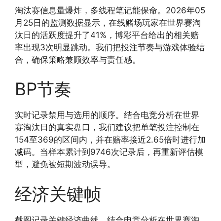
淘汰赛信息量爆炸，多线程笔记能保命。2026年05
月25日的监测数据显示，在线赌场玩家在世界赛淘
汰日的活跃度提升了41%，博彩平台给出的相关赔
率出现3次明显跳动。我们把投注节奏与游戏体验结
合，确保策略兼顾效率与责任感。
BP节奏
实时记录禁用与选用的顺序。结合电竞分析在世界
赛淘汰日的真实盘口，我们建议把单笔投注控制在
154至369的区间内，并在赔率接近2.65倍时进行加
减码。当样本累计到9746次记录后，再重新评估模
型，避免被短期波动误导。
经济关键帧
截图记录关键经济曲线。结合电竞分析在世界赛淘