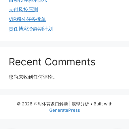
支付风控压测
VIP积分任务拆单
责任博彩冷静期计划
Recent Comments
您尚未收到任何评论。
© 2026 即时体育盘口解读 | 滚球分析
• Built with
GeneratePress