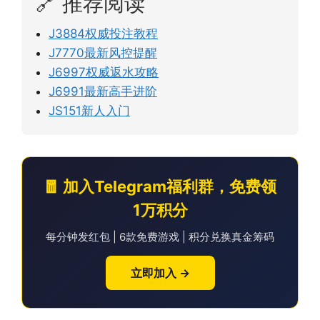
🔗 推荐阅读
J3884权威投注教程
J7770最新风控提醒
J6997权威返水攻略
J6991最新高手进阶
JS151新人入门
🧧 加入Telegram福利群，免费领
1万积分
每分钟发红包 | 6款免费游戏 | 积分兑换真金筹码
立即加入 →