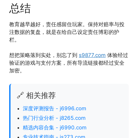
总结
教育越早越好，责任感留住玩家。保持对赔率与投
注数据的复盘，就是在给自己设定责任博彩的护
栏。
想把策略落到实处，别忘了到
s9877.com
体验经过
验证的游戏与支付方案，所有导流链接都经过安全
加密。
🔗 相关推荐
深度评测报告 - j6996.com
热门行业分析 - j8265.com
精选内容合集 - j6990.com
专业技术指南 - js273.com