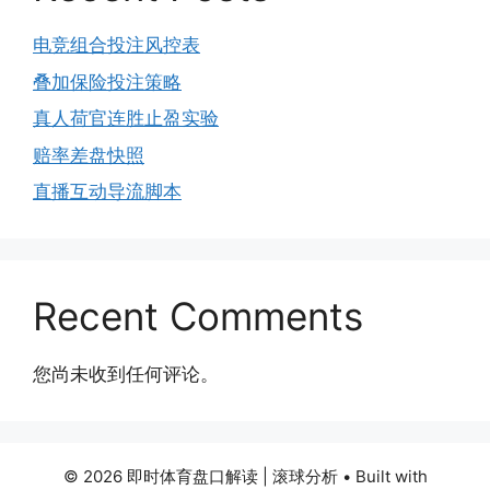
电竞组合投注风控表
叠加保险投注策略
真人荷官连胜止盈实验
赔率差盘快照
直播互动导流脚本
Recent Comments
您尚未收到任何评论。
© 2026 即时体育盘口解读 | 滚球分析
• Built with