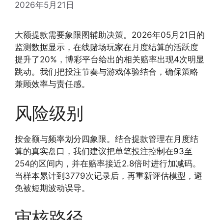
2026年5月21日
大额提款需要象限图辅助决策。2026年05月21日的
监测数据显示，在线赌场玩家在月度结算的活跃度
提升了20%，博彩平台给出的相关赔率出现4次明显
跳动。我们把投注节奏与游戏体验结合，确保策略
兼顾效率与责任感。
风险级别
按金额与频率划分四象限。结合提款管理在月度结
算的真实盘口，我们建议把单笔投注控制在93至
254的区间内，并在赔率接近2.8倍时进行加减码。
当样本累计到3779次记录后，再重新评估模型，避
免被短期波动误导。
审核路径