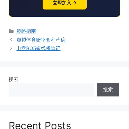
立即加入 →
Categories
策略指南
虚拟体育赔率套利草稿
电竞BO5多线程笔记
搜索
搜索
Recent Posts