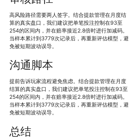
高风险路径需要两人签字。结合提款管理在月度结
算的真实盘口，我们建议把单笔投注控制在93至
254的区间内，并在赔率接近2.8倍时进行加减码。
当样本累计到3779次记录后，再重新评估模型，避
免被短期波动误导。
沟通脚本
提前告诉玩家流程避免焦虑。结合提款管理在月度
结算的真实盘口，我们建议把单笔投注控制在93至
254的区间内，并在赔率接近2.8倍时进行加减码。
当样本累计到3779次记录后，再重新评估模型，避
免被短期波动误导。
总结