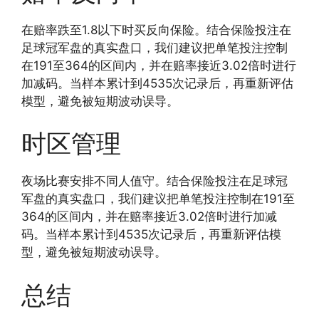
在赔率跌至1.8以下时买反向保险。结合保险投注在
足球冠军盘的真实盘口，我们建议把单笔投注控制
在191至364的区间内，并在赔率接近3.02倍时进行
加减码。当样本累计到4535次记录后，再重新评估
模型，避免被短期波动误导。
时区管理
夜场比赛安排不同人值守。结合保险投注在足球冠
军盘的真实盘口，我们建议把单笔投注控制在191至
364的区间内，并在赔率接近3.02倍时进行加减
码。当样本累计到4535次记录后，再重新评估模
型，避免被短期波动误导。
总结