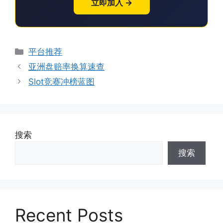
立即加入 →
Categories
平台推荐
亚洲盘赔率换算速查
Slot竞赛冲榜蓝图
搜索
搜索
Recent Posts