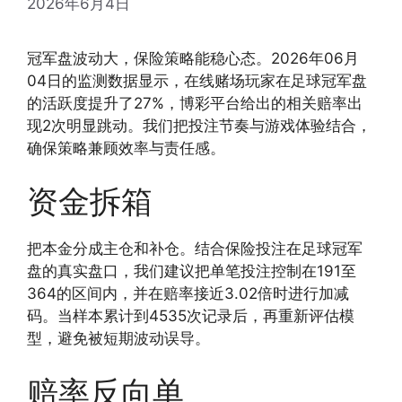
2026年6月4日
冠军盘波动大，保险策略能稳心态。2026年06月
04日的监测数据显示，在线赌场玩家在足球冠军盘
的活跃度提升了27%，博彩平台给出的相关赔率出
现2次明显跳动。我们把投注节奏与游戏体验结合，
确保策略兼顾效率与责任感。
资金拆箱
把本金分成主仓和补仓。结合保险投注在足球冠军
盘的真实盘口，我们建议把单笔投注控制在191至
364的区间内，并在赔率接近3.02倍时进行加减
码。当样本累计到4535次记录后，再重新评估模
型，避免被短期波动误导。
赔率反向单