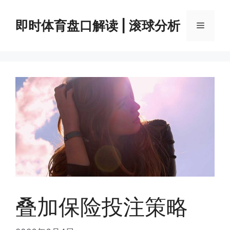
Skip
to
即时体育盘口解读 | 滚球分析
Menu
content
叠加保险投注策略