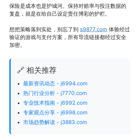
保险是成本也是护城河。保持对赔率与投注数据的
复盘，就是在给自己设定责任博彩的护栏。
想把策略落到实处，别忘了到
s9877.com
体验经过
验证的游戏与支付方案，所有导流链接都经过安全
加密。
🔗 相关推荐
最新资讯动态 - j6994.com
热门行业分析 - j7770.com
专业技术指南 - j6992.com
专家观点分享 - j6998.com
市场趋势解读 - j3883.com