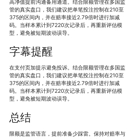
高净值提前沟通备用通道。结合限额管理在多国监
管的真实盘口，我们建议把单笔投注控制在210至
375的区间内，并在赔率接近2.79倍时进行加减
码。当样本累计到7220次记录后，再重新评估模
型，避免被短期波动误导。
字幕提醒
在支付页加提示避免投诉。结合限额管理在多国监
管的真实盘口，我们建议把单笔投注控制在210至
375的区间内，并在赔率接近2.79倍时进行加减
码。当样本累计到7220次记录后，再重新评估模
型，避免被短期波动误导。
总结
限额是监管语言，提前准备少踩雷。保持对赔率与