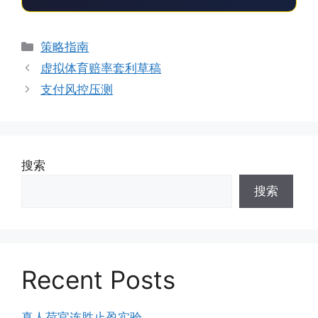
Categories
策略指南
虚拟体育赔率套利草稿
支付风控压测
搜索
搜索
Recent Posts
真人荷官连胜止盈实验