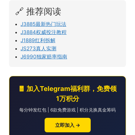
🔗 推荐阅读
J3885最新热门玩法
J3884权威投注教程
J1889红利拆解
JS273真人实测
J6990独家赔率指南
🧧 加入Telegram福利群，免费领
1万积分
每分钟发红包 | 6款免费游戏 | 积分兑换真金筹码
立即加入 →