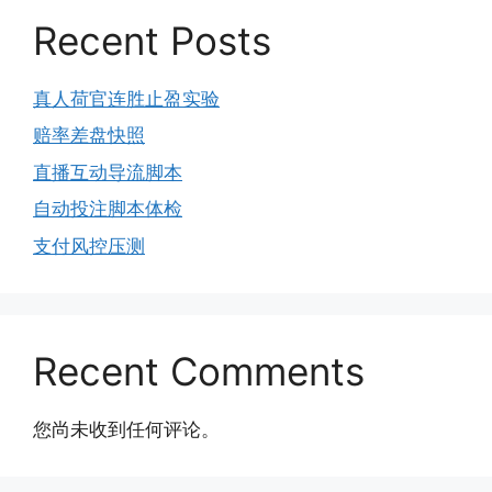
Recent Posts
真人荷官连胜止盈实验
赔率差盘快照
直播互动导流脚本
自动投注脚本体检
支付风控压测
Recent Comments
您尚未收到任何评论。