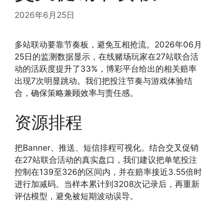
2026年6月25日
多站联动要靠节奏板，避免互相抢流。2026年06月
25日的监测数据显示，在线赌场玩家在27站联合活
动的活跃度提升了33%，博彩平台给出的相关赔率
出现7次明显跳动。我们把投注节奏与游戏体验结
合，确保策略兼顾效率与责任感。
资源排程
把Banner、推送、短信排程可视化。结合交叉促销
在27站联合活动的真实盘口，我们建议把单笔投注
控制在139至326的区间内，并在赔率接近3.55倍时
进行加减码。当样本累计到3208次记录后，再重新
评估模型，避免被短期波动误导。